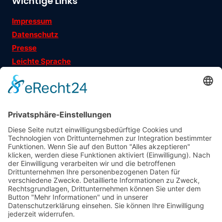
Wichtige Links
Impressum
Datenschutz
Presse
Leichte Sprache
Ehrenamtsgeschichten
Folgen Sie uns auf
Träger
: Verein für Fraueninteressen e.V.
Förderung
: Landeshauptstadt München, Sozialreferat
Abonniere jetzt
unseren Newsletter!