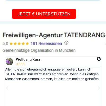
JETZT € UNTERSTÜTZEN
Wolfgang Kurz





Allen, die sich ehrenamtlich engagieren wollen, kann ich
V
TATENDRANG nur wärmstens empfehlen. Wenn die richtigen
T
Menschen zusammenkommen, ist allen am meisten geholfen.
i
s
en
a
d
T
u