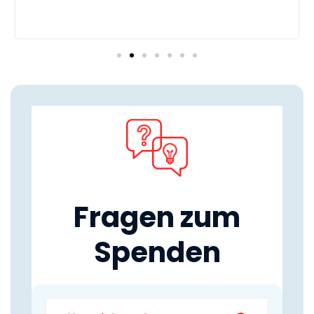
d
i
M
Fragen zum
Spenden