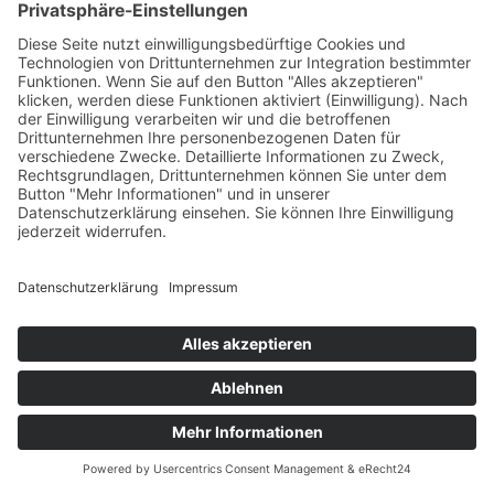
daran, dass die Adresszeile des Browsers von
„http://“ auf „https://“ wechselt und an dem
Schloss-Symbol in Ihrer Browserzeile.
Wenn die SSL- bzw. TLS-Verschlüsselung
aktiviert ist, können die Daten, die Sie an uns
übermitteln, nicht von Dritten mitgelesen
werden.
4. Datenerfassung
auf dieser Website
Cookies