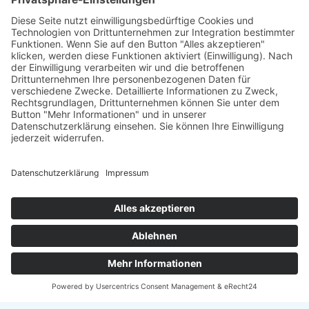
Träger
: Verein für Fraueninteressen e.V.
Förderung
: Landeshauptstadt München, Sozialreferat
Abonniere jetzt
unseren Newsletter!
Informiert bleiben
© 2026 - TATENDRANG Freiwilligen-Agentur