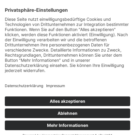
Träger
: Verein für Fraueninteressen e.V.
Förderung
: Landeshauptstadt München, Sozialreferat
Abonniere jetzt
unseren Newsletter!
Informiert bleiben
© 2026 - TATENDRANG Freiwilligen-Agentur