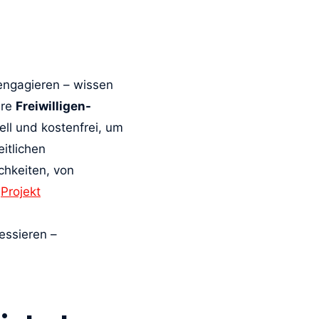
engagieren – wissen
ere
Freiwilligen-
ell und kostenfrei, um
itlichen
chkeiten, von
m
Projekt
essieren –