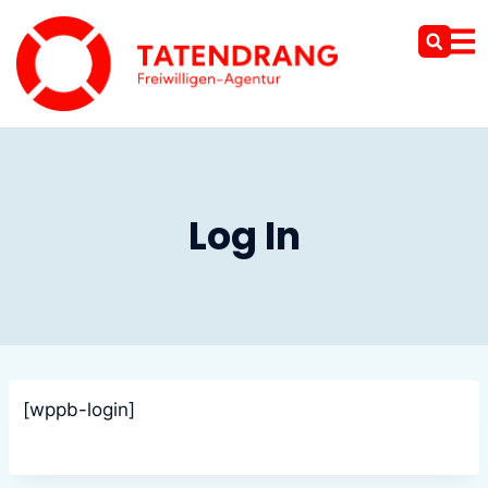
Log In
[wppb-login]