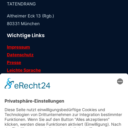
TATENDRANG
Altheimer Eck 13 (Rgb.)
80331 München
Wichtige Links
Impressum
Datenschutz
Presse
Leichte Sprache
Ehrenamtsgeschichten
Folgen Sie uns auf
Träger
: Verein für Fraueninteressen e.V.