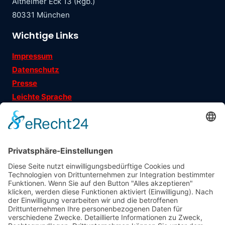
Altheimer Eck 13 (Rgb.)
80331 München
Wichtige Links
Impressum
Datenschutz
Presse
Leichte Sprache
Ehrenamtsgeschichten
Folgen Sie uns auf
Träger
: Verein für Fraueninteressen e.V.
Förderung
: Landeshauptstadt München, Sozialreferat
Abonniere jetzt