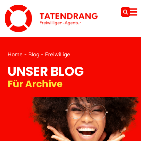
Home
-
Blog
-
Freiwillige
UNSER BLOG
Für
Archive