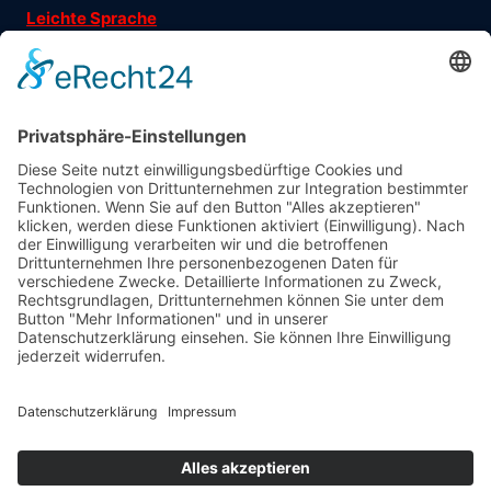
Leichte Sprache
Ehrenamtsgeschichten
Folgen Sie uns auf
Träger
: Verein für Fraueninteressen e.V.
Förderung
: Landeshauptstadt München, Sozialreferat
Abonniere jetzt
unseren Newsletter!
Informiert bleiben