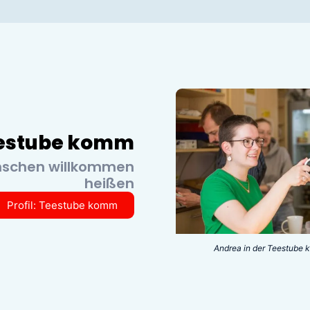
estube komm
schen willkommen
heißen
Profil: Teestube komm
Andrea in der Teestube