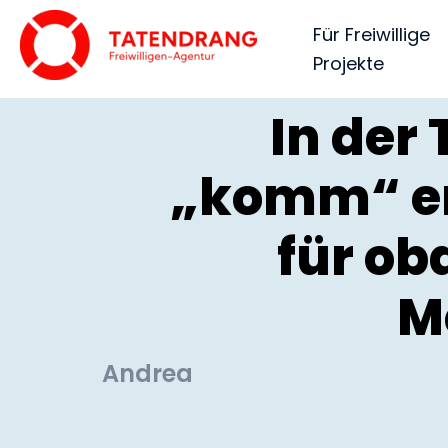
Für Freiwillige
Projekte
In der
„komm“ e
für ob
M
Andrea