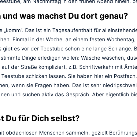
Teestube, am Nachmittag in den frühen Abend hinein, p
h und was machst Du dort genau?
e „komm“. Das ist ein Tagesaufenthalt für alleinstehe
hen. Einmal in der Woche, an einem festen Wochentag,
ns gibt es vor der Teestube schon eine lange Schlange
estimmte Dinge erledigen wollen: Wäsche waschen, dus
 auf der Straße kompliziert, z.B. Schriftverkehr mit Ämt
e Teestube schicken lassen. Sie haben hier ein Postfach
hen, wenn sie Fragen haben. Das ist sehr niedrigschwel
nen und suchen aktiv das Gespräch. Aber eigentlich bie
 Du für Dich selbst?
t mit obdachlosen Menschen sammeln, gezielt Berührun