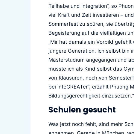
Teilhabe und Integration“, so Phu
viel Kraft und Zeit investieren – u
Sommerfest zu spüren, sie überträg
Begeisterung auf die vielfältigen 
„Mir hat damals ein Vorbild gefehlt
jüngere Generation. Ich selbst bin 
Masterstudium angegangen und abg
musste ich als Kind selbst das Gy
von Klausuren, noch von Semesterf
bei InteGREATer“, erzählt Phuong Ma
Bildungsgerechtigkeit einzusetzen.“
Schulen gesucht
Was jetzt noch fehlt, sind mehr S
annehmen. Gerade in München, wo So