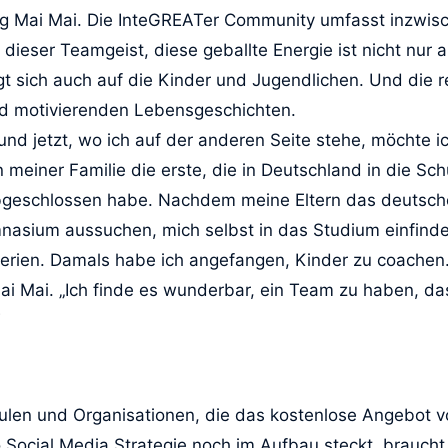
ong Mai Mai. Die InteGREATer Community umfasst inzwis
nd dieser Teamgeist, diese geballte Energie ist nicht n
t sich auch auf die Kinder und Jugendlichen. Und die r
und motivierenden Lebensgeschichten.
 und jetzt, wo ich auf der anderen Seite stehe, möchte 
in meiner Familie die erste, die in Deutschland in die S
eschlossen habe. Nachdem meine Eltern das deutsche
mnasium aussuchen, mich selbst in das Studium einfind
erien. Damals habe ich angefangen, Kinder zu coachen
i Mai. „Ich finde es wunderbar, ein Team zu haben, das 
chulen und Organisationen, die das kostenlose Angebot
cial Media Strategie noch im Aufbau steckt, braucht es