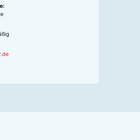
e:
he
äßig
r.de