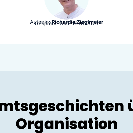
Autor:in:
Richardis Zieglmeier
Gespräch vom: 18.07.2025
mtsgeschichten ü
Organisation