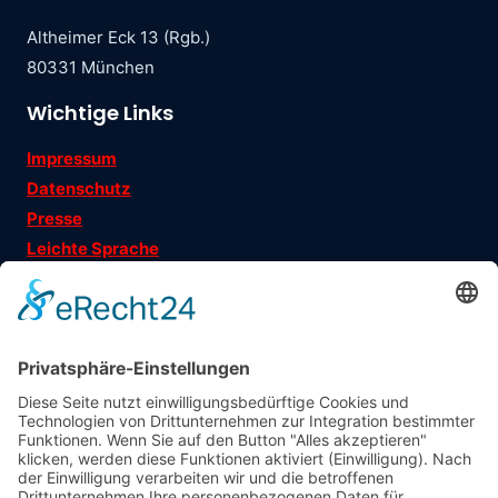
Altheimer Eck 13 (Rgb.)
80331 München
Wichtige Links
Impressum
Datenschutz
Presse
Leichte Sprache
Ehrenamtsgeschichten
Folgen Sie uns auf
Träger
: Verein für Fraueninteressen e.V.
Förderung
: Landeshauptstadt München, Sozialreferat