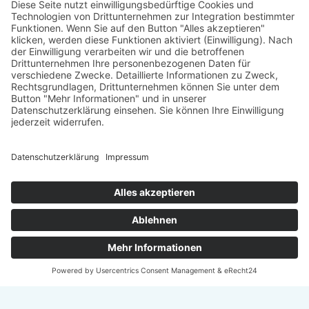
Träger
: Verein für Fraueninteressen e.V.
Förderung
: Landeshauptstadt München, Sozialreferat
Abonniere jetzt
unseren Newsletter!
Informiert bleiben
© 2026 - TATENDRANG Freiwilligen-Agentur