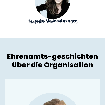
Autor:in:
Melina Aulinger
Gespräch vom: 15.07.2025
Ehrenamts-geschichten
über die Organisation