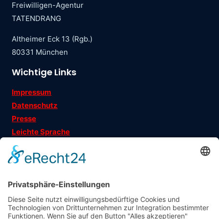
Freiwilligen-Agentur
TATENDRANG
Altheimer Eck 13 (Rgb.)
80331 München
Wichtige Links
Impressum
Datenschutz
Presse
Leichte Sprache
Ehrenamtsgeschichten
Folgen Sie uns auf
Träger
: Verein für Fraueninteressen e.V.