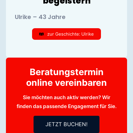
begeistern
Ulrike – 43 Jahre
zur Geschichte: Ulrike
Beratungstermin
online vereinbaren
Sie möchten auch aktiv werden? Wir
finden das passende Engagement für Sie.
JETZT BUCHEN!