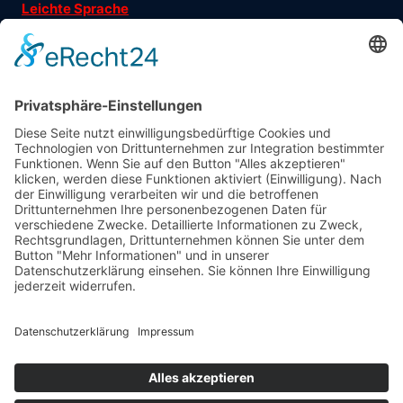
Leichte Sprache
Ehrenamtsgeschichten
Folgen Sie uns auf
Träger
: Verein für Fraueninteressen e.V.
Förderung
: Landeshauptstadt München, Sozialreferat
Abonniere jetzt
unseren Newsletter!
Informiert bleiben