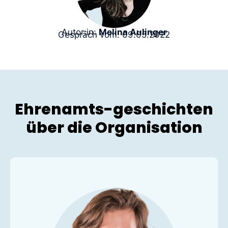
Autor:in:
Melina Aulinger
Gespräch vom: 09.05.2022
Ehrenamts-geschichten
über die Organisation