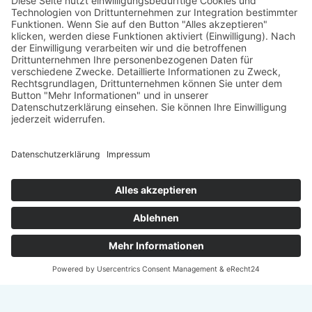
Träger
: Verein für Fraueninteressen e.V.
Förderung
: Landeshauptstadt München, Sozialreferat
Abonniere jetzt
unseren Newsletter!
Informiert bleiben
© 2026 - TATENDRANG Freiwilligen-Agentur