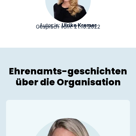
Autor:in:
Ulrike Kremer
Gespräch vom: 21.10.2022
Ehrenamts-geschichten
über die Organisation