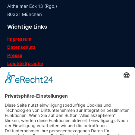
Altheimer Eck 13 (Rgb.)
80331 München
Wichtige Links
Impressum
Datenschutz
Presse
Leichte Sprache
Ehrenamtsgeschichten
Folgen Sie uns auf
Träger
: Verein für Fraueninteressen e.V.
Förderung
: Landeshauptstadt München, Sozialreferat